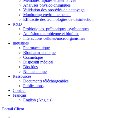
Méthodes rapides et alternatives
Analyses physico-chimiques
Validation des procédés de nettoyage
Monitoring environnemental
Efficacité des technologies de désinfection
R&D
Probiotiques, prébiotiques, synbiotiques
Adhésion microbienne et biofilms
Interactions cellules/microorganismes
Industries
Pharmaceutique
Biopharmaceutique
Cosmétique
Dispositif médical
Biocides
Nutraceutique
Ressources
Documents téléchargeables
Publications
Contact
Français
English
(
Anglais
)
Portail Client